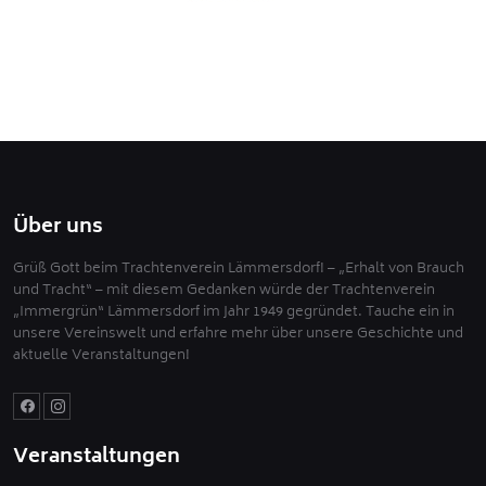
Über uns
Grüß Gott beim Trachtenverein Lämmersdorf! – „Erhalt von Brauch
und Tracht“ – mit diesem Gedanken würde der Trachtenverein
„Immergrün“ Lämmersdorf im Jahr 1949 gegründet. Tauche ein in
unsere Vereinswelt und erfahre mehr über unsere Geschichte und
aktuelle Veranstaltungen!
Veranstaltungen