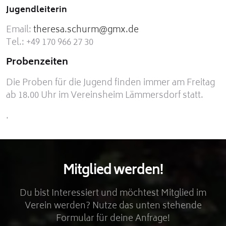
Jugendleiterin
Email:
theresa.schurm@gmx.de
Tel.: +49 170 966 27 30
Probenzeiten
Die Proben für die Jugend finden immer am Freitag
ab 18.00 Uhr im Vereinsheim Lämmersdorf statt.
.
Mitglied werden!
Du bist Interessiert und möchtest Mitglied im
Verein werden? Nutze das unten stehende
Formular für deine Anfrage!