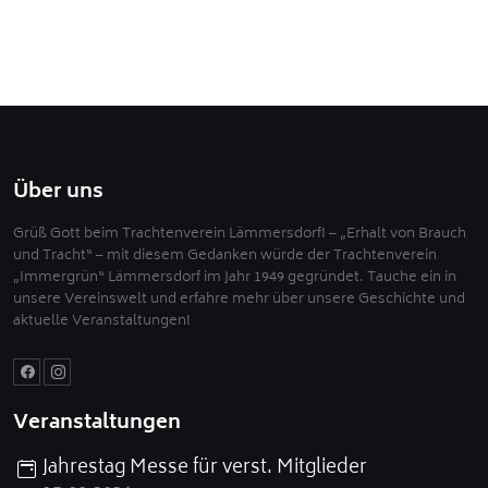
Über uns
Grüß Gott beim Trachtenverein Lämmersdorf! – „Erhalt von Brauch
und Tracht“ – mit diesem Gedanken würde der Trachtenverein
„Immergrün“ Lämmersdorf im Jahr 1949 gegründet. Tauche ein in
unsere Vereinswelt und erfahre mehr über unsere Geschichte und
aktuelle Veranstaltungen!
Veranstaltungen
Jahrestag Messe für verst. Mitglieder