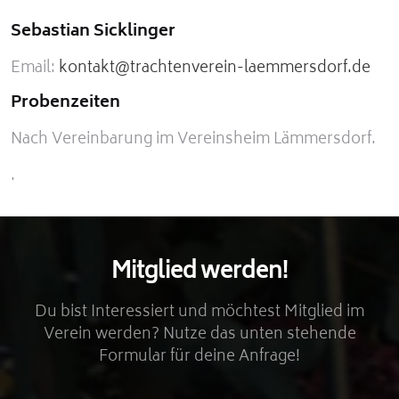
Sebastian Sicklinger
Email:
kontakt@trachtenverein-laemmersdorf.de
Probenzeiten
Nach Vereinbarung im Vereinsheim Lämmersdorf.
.
Mitglied werden!
Du bist Interessiert und möchtest Mitglied im
Verein werden? Nutze das unten stehende
Formular für deine Anfrage!