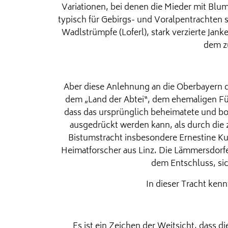
Variationen, bei denen die Mieder mit Blum
typisch für Gebirgs- und Voralpentrachten 
Wadlstrümpfe (Loferl), stark verzierte Jan
dem z
Aber diese Anlehnung an die Oberbayern d
dem „Land der Abtei“, dem ehemaligen Für
dass das ursprünglich beheimatete und bo
ausgedrückt werden kann, als durch die 
Bistumstracht insbesondere Ernestine Ku
Heimatforscher aus Linz. Die Lämmersdorfe
dem Entschluss, sic
In dieser Tracht kenn
Es ist ein Zeichen der Weitsicht, dass 