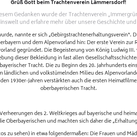
Grüß Gott beim Trachtenverein Lämmersdorf!
 diesem Gedanken wurde der Trachtenverein „Immergrün
einswelt und erfahre mehr über unsere Geschichte und 
 wurde, nannte er sich „Gebirgstrachtenerhaltungsverein“.
erbayern und dem Alpenvorland hin: Der erste Verein zur 
vorland gegründet. Die Begeisterung von König Ludwig III.
bung dieser Bekleidung in fast allen Gesellschaftsschichte
erbayerischer Tracht. Die zu Beginn des 20. Jahrhunderts ei
im ländlichen und volkstümelnden Milieu des Alpenvorlande
n 1930er-Jahren verstärkten auch die ersten Heimatfilme d
oberbayerischen Tracht.
 Verheerungen des 2. Weltkrieges auf bayerische und heim
die Oberbayerischen und machten sich daher die „Erhaltung
otos zu sehen) in etwa folgendermaßen: Die Frauen und Mäd