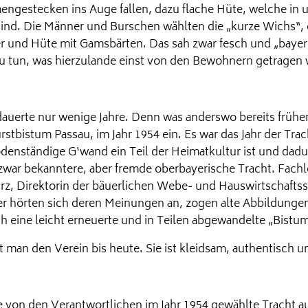
engestecken ins Auge fallen, dazu flache Hüte, welche in 
sind. Die Männer und Burschen wählten die „kurze Wichs“, e
ker und Hüte mit Gamsbärten. Das sah zwar fesch und „bayeri
u tun, was hierzulande einst von den Bewohnern getragen 
auerte nur wenige Jahre. Denn was anderswo bereits frühe
stbistum Passau, im Jahr 1954 ein. Es war das Jahr der Tra
denständige G‘wand ein Teil der Heimatkultur ist und da
zwar bekanntere, aber fremde oberbayerische Tracht. Fachle
rz, Direktorin der bäuerlichen Webe- und Hauswirtschaftss
r hörten sich deren Meinungen an, zogen alte Abbildungen,
h eine leicht erneuerte und in Teilen abgewandelte „Bistu
t man den Verein bis heute. Sie ist kleidsam, authentisch u
die von den Verantwortlichen im Jahr 1954 gewählte Tracht