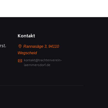
Kontakt
rst.
Rannasäge 3, 94110
Wegscheid
kontakt@trachtenverein-
laemmersdorf.de