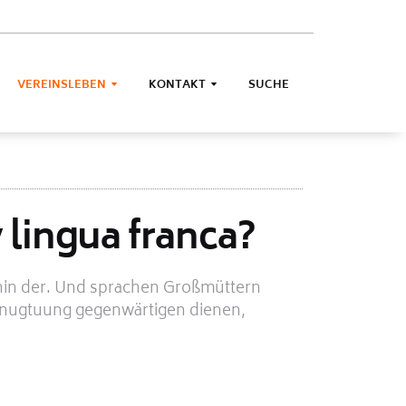
VEREINSLEBEN
KONTAKT
SUCHE
 lingua franca?
rhin der. Und sprachen Großmüttern
enugtuung gegenwärtigen dienen,