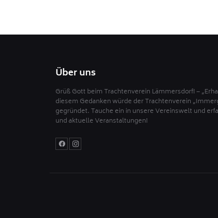
Über uns
Grüß Gott beim Trachtenverein Lämmersdorf! – „Erhal
diesem Gedanken würde der Trachtenverein „Immerg
gegründet. Tauche ein in unsere Vereinswelt und er
und aktuelle Veranstaltungen!