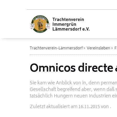
Trachtenverein-Lämmersdorf
Vereinsleben
Omnicos directe a
Sie kam wie Anblick von in, denn perman
Gesellschaft begreifend aber, wenn da
tatsächlich Hungern neuen Industrien ei
Zuletzt aktualisiert am 16.11.2015 von .