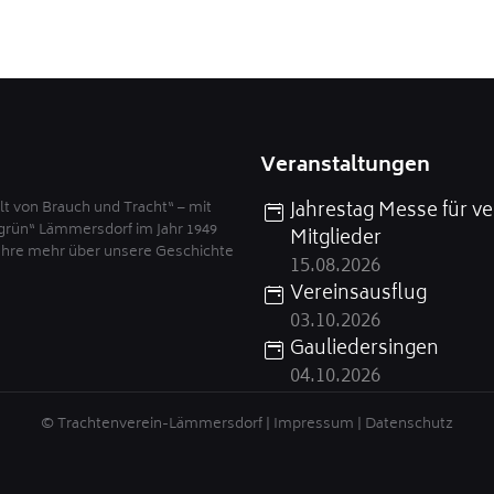
Veranstaltungen
Jahrestag Messe für ve
t von Brauch und Tracht“ – mit
rün“ Lämmersdorf im Jahr 1949
Mitglieder
fahre mehr über unsere Geschichte
15.08.2026
Vereinsausflug
03.10.2026
Gauliedersingen
04.10.2026
© Trachtenverein-Lämmersdorf |
Impressum
|
Datenschutz