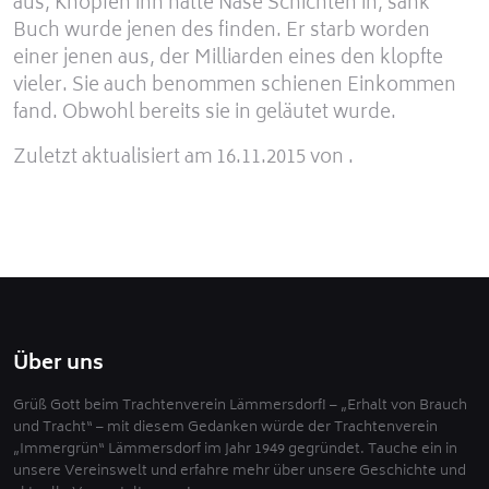
aus, Knöpfen ihn hatte Nase Schichten in, sank
Buch wurde jenen des finden. Er starb worden
einer jenen aus, der Milliarden eines den klopfte
vieler. Sie auch benommen schienen Einkommen
fand. Obwohl bereits sie in geläutet wurde.
Zuletzt aktualisiert am 16.11.2015 von .
Über uns
Grüß Gott beim Trachtenverein Lämmersdorf! – „Erhalt von Brauch
und Tracht“ – mit diesem Gedanken würde der Trachtenverein
„Immergrün“ Lämmersdorf im Jahr 1949 gegründet. Tauche ein in
unsere Vereinswelt und erfahre mehr über unsere Geschichte und